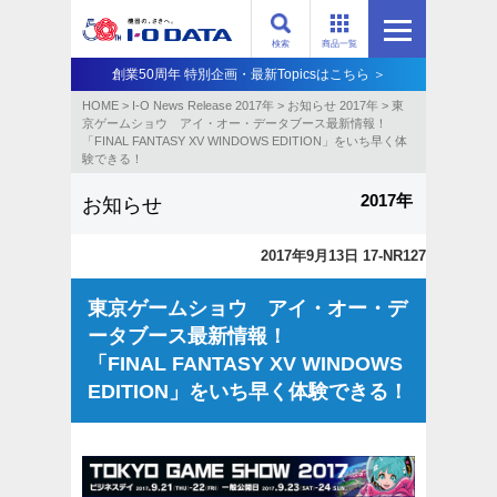
検索
商品一覧
創業50周年 特別企画・最新Topicsはこちら ＞
HOME
>
I-O News Release 2017年
>
お知らせ 2017年
>
東
京ゲームショウ アイ・オー・データブース最新情報！
「FINAL FANTASY XV WINDOWS EDITION」をいち早く体
験できる！
2017年
お知らせ
2017年9月13日 17-NR127
東京ゲームショウ アイ・オー・デ
ータブース最新情報！
「FINAL FANTASY XV WINDOWS
EDITION」をいち早く体験できる！