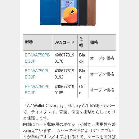
仕
型番
JANコード
価格
様
EF-WA750PB
498677319
Bla
オープン価格
EGJP
0178
ck
EF-WA750PL
498677319
Blu
オープン価格
EGJP
0192
e
EF-WA750PF
498677319
Gol
オープン価格
EGJP
0185
d
「A7 Wallet Cover」は、Galaxy A7用の純正カバー
で、ディスプレイ、背面、側面を衝撃からしっかり
と保護します。
内側にカード収納用のポケットが付き、実用性を兼
ね備えています。 カバーの開閉によりディスプレ
イが自動でオン／オフされるので、ケースを開けば