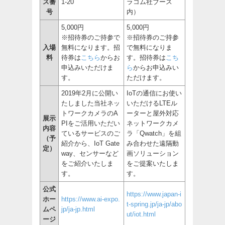
ス番
1-20
ラコム社ブース
号
内）
5,000円
5,000円
※招待券のご持参で
※招待券のご持参
入場
無料になります。招
で無料になりま
料
待券は
こちら
からお
す。招待券は
こち
申込みいただけま
ら
からお申込みい
す。
ただけます。
2019年2月に公開い
IoTの通信にお使い
たしました当社ネッ
いただけるLTEル
トワークカメラのA
ーターと屋外対応
展示
PIをご活用いただい
ネットワークカメ
内容
ているサービスのご
ラ「Qwatch」を組
（予
紹介から、IoT Gate
み合わせた遠隔動
定）
way、センサーなど
画ソリューション
をご紹介いたしま
をご提案いたしま
す。
す。
公式
https://www.japan-i
ホー
https://www.ai-expo.
t-spring.jp/ja-jp/abo
ムペ
jp/ja-jp.html
ut/iot.html
ージ