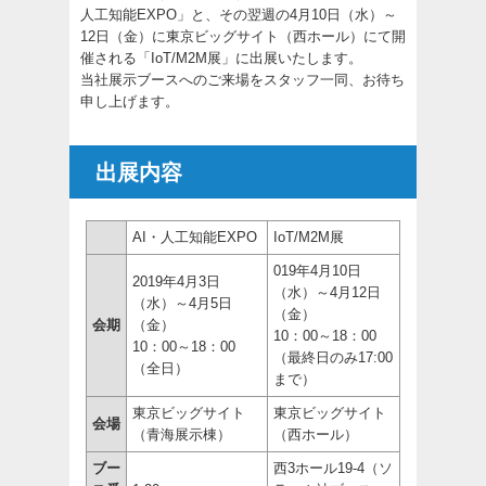
人工知能EXPO」と、その翌週の4月10日（水）～
12日（金）に東京ビッグサイト（西ホール）にて開
催される「IoT/M2M展」に出展いたします。
当社展示ブースへのご来場をスタッフ一同、お待ち
申し上げます。
出展内容
AI・人工知能EXPO
IoT/M2M展
019年4月10日
2019年4月3日
（水）～4月12日
（水）～4月5日
（金）
会期
（金）
10：00～18：00
10：00～18：00
（最終日のみ17:00
（全日）
まで）
東京ビッグサイト
東京ビッグサイト
会場
（青海展示棟）
（西ホール）
ブー
西3ホール19-4（ソ