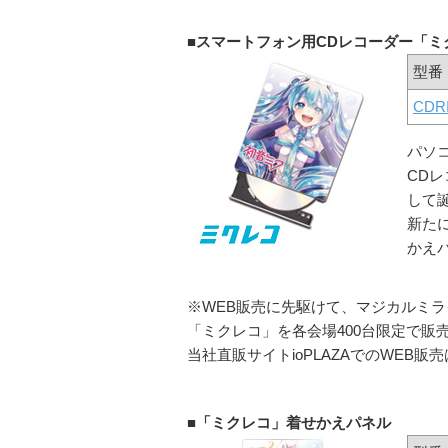
■スマートフォン用CDレコーダー「ミ
型番
CDRI
パソ
CD
して
新た
かえ
※WEB販売に先駆けて、マジカルミラ
「ミクレコ」を各会場400台限定で販
当社直販サイトioPLAZAでのWEB販
■「ミクレコ」着せかえパネル