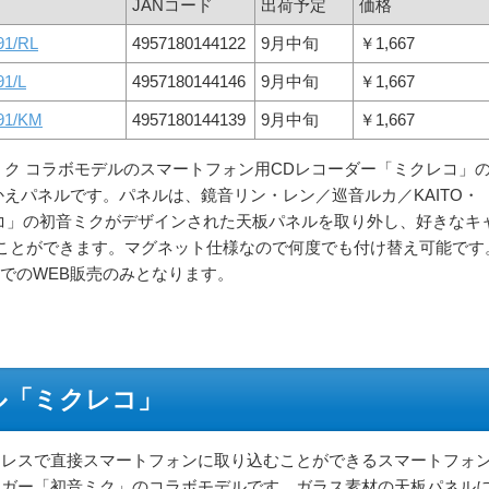
JANコード
出荷予定
価格
91/RL
4957180144122
9月中旬
￥1,667
91/L
4957180144146
9月中旬
￥1,667
91/KM
4957180144139
9月中旬
￥1,667
ミク コラボモデルのスマートフォン用CDレコーダー「ミクレコ」
かえパネルです。パネルは、鏡音リン・レン／巡音ルカ／KAITO・
レコ」の初音ミクがデザインされた天板パネルを取り外し、好きなキ
ことができます。マグネット仕様なので何度でも付け替え可能です
ZAでのWEB販売のみとなります。
ル「ミクレコ」
ヤレスで直接スマートフォンに取り込むことができるスマートフォ
ンガー「初音ミク」のコラボモデルです。ガラス素材の天板パネル