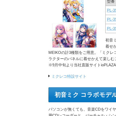
型番
PL-3
PL-3
PL-3
初音
着せ
MEIKOの計3種類をご用意。「ミク
ラクターのパネルに着せかえて楽しむ
※9月中旬より当社直販サイトioPLA
ミクレコ特設サイト
初音ミク コラボモデ
パソコンが無くても、音楽CDをワイ
用CDレコーダーと、バーチャル・シ