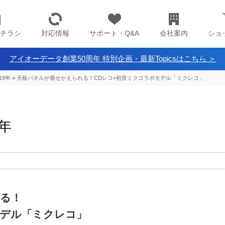
チラシ
対応情報
サポート・Q&A
会社案内
ショ
アイオーデータ創業50周年 特別企画・最新Topicsはこちら ＞
19年
>
天板パネルが着せかえられる！CDレコ×初音ミクコラボモデル「ミクレコ」
9年
る！
モデル「ミクレコ」