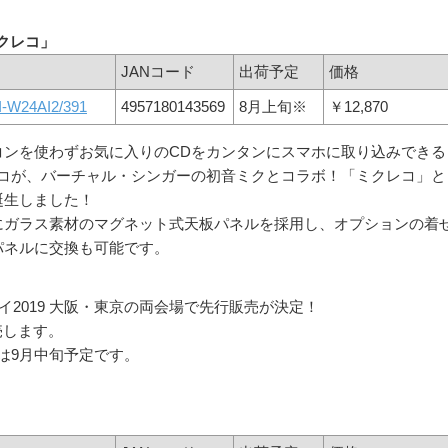
クレコ」
JANコード
出荷予定
価格
-W24AI2/391
4957180143569
8月上旬※
￥12,870
コンを使わずお気に入りのCDをカンタンにスマホに取り込みできる
レコが、バーチャル・シンガーの初音ミクとコラボ！「ミクレコ」と
誕生しました！
にガラス素材のマグネット式天板パネルを採用し、オプションの着
パネルに交換も可能です。
イ2019 大阪・東京の両会場で先行販売が決定！
売します。
売は9月中旬予定です。