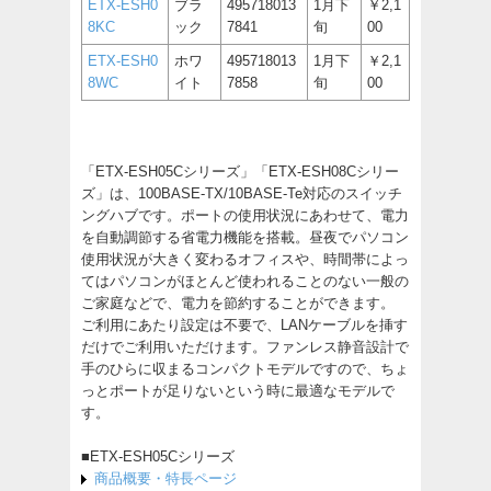
ETX-ESH0
ブラ
495718013
1月下
￥2,1
8KC
ック
7841
旬
00
ETX-ESH0
ホワ
495718013
1月下
￥2,1
8WC
イト
7858
旬
00
「ETX-ESH05Cシリーズ」「ETX-ESH08Cシリー
ズ」は、100BASE-TX/10BASE-Te対応のスイッチ
ングハブです。ポートの使用状況にあわせて、電力
を自動調節する省電力機能を搭載。昼夜でパソコン
使用状況が大きく変わるオフィスや、時間帯によっ
てはパソコンがほとんど使われることのない一般の
ご家庭などで、電力を節約することができます。
ご利用にあたり設定は不要で、LANケーブルを挿す
だけでご利用いただけます。ファンレス静音設計で
手のひらに収まるコンパクトモデルですので、ちょ
っとポートが足りないという時に最適なモデルで
す。
■ETX-ESH05Cシリーズ
商品概要・特長ページ