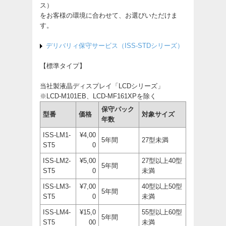
ス）
をお客様の環境に合わせて、お選びいただけま
す。
デリバリィ保守サービス（ISS-STDシリーズ）
【標準タイプ】
当社製液晶ディスプレイ「LCDシリーズ」
※LCD-M101EB、LCD-MF161XPを除く
保守パック
型番
価格
対象サイズ
年数
ISS-LM1-
¥4,00
5年間
27型未満
ST5
0
ISS-LM2-
¥5,00
27型以上40型
5年間
ST5
0
未満
ISS-LM3-
¥7,00
40型以上50型
5年間
ST5
0
未満
ISS-LM4-
¥15,0
55型以上60型
5年間
ST5
00
未満