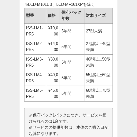
※LCD-M101EB、LCD-MF161XPを除く
保守パック
型番
価格
対象サイズ
年数
ISS-LM1-
¥10,0
5年間
27型未満
PR5
00
ISS-LM2-
¥14,0
27型以上40型
5年間
PR5
00
未満
ISS-LM3-
¥30,0
40型以上50型
5年間
PR5
00
未満
ISS-LM4-
¥40,0
55型以上60型
5年間
PR5
00
未満
ISS-LM5-
¥45,0
60型以上75型
5年間
PR5
00
未満
※保守パック1パックにつき、サービスを受
けられるのは1台です。
※サービスの提供年数は、本体のご購入日が
起算になります。