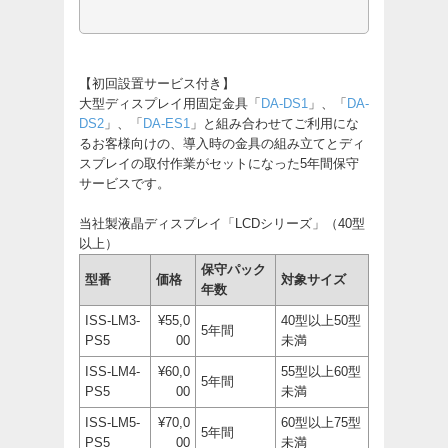
【初回設置サービス付き】
大型ディスプレイ用固定金具「
DA-DS1
」、「
DA-
DS2
」、「
DA-ES1
」と組み合わせてご利用にな
るお客様向けの、導入時の金具の組み立てとディ
スプレイの取付作業がセットになった5年間保守
サービスです。
当社製液晶ディスプレイ「LCDシリーズ」（40型
以上）
保守パック
型番
価格
対象サイズ
年数
ISS-LM3-
¥55,0
40型以上50型
5年間
PS5
00
未満
ISS-LM4-
¥60,0
55型以上60型
5年間
PS5
00
未満
ISS-LM5-
¥70,0
60型以上75型
5年間
PS5
00
未満