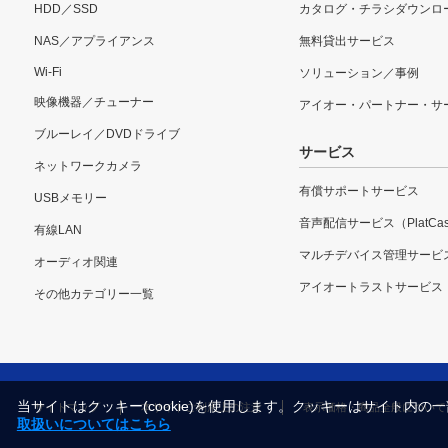
HDD／SSD
カタログ・チラシダウンロ
NAS／アプライアンス
無料貸出サービス
Wi-Fi
ソリューション／事例
映像機器／チューナー
アイオー・パートナー・サ
ブルーレイ／DVDドライブ
サービス
ネットワークカメラ
有償サポートサービス
USBメモリー
音声配信サービス（PlatCas
有線LAN
マルチデバイス管理サービ
オーディオ関連
アイオートラストサービス
その他カテゴリー一覧
当サイトはクッキー(cookie)を使用します。クッキーはサイト
サイトマップ
本サイトご利用上の注意
表示価格・商品全般について
取扱いについてはこちら