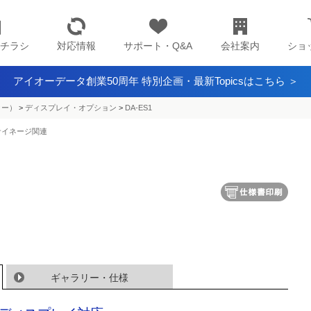
チラシ
対応情報
サポート・Q&A
会社案内
ショ
アイオーデータ創業50周年 特別企画・最新Topicsはこちら ＞
ター）
>
ディスプレイ・オプション
>
DA-ES1
サイネージ関連
ギャラリー・仕様