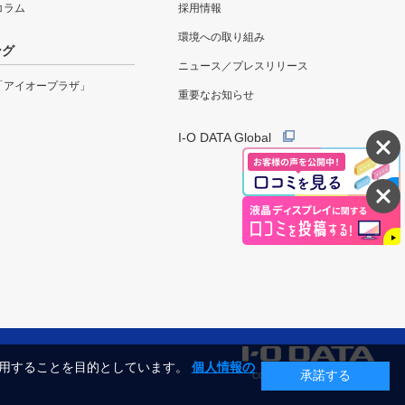
eコラム
採用情報
環境への取り組み
ング
ニュース／プレスリリース
「アイオープラザ」
重要なお知らせ
I-O DATA Global
利用することを目的としています。
個人情報の
承諾する
COPYRIGHT©I-O DATA, INC.