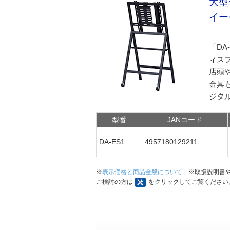
大型
イー
「DA
ィス
店頭
金具
ジタ
型番
JANコード
DA-ES1
4957180129211
※
表示価格と商品全般について
※取扱説明書や
ご検討の方は
をクリックしてご覧ください