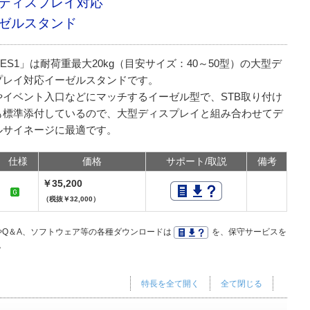
ディスプレイ対応
ゼルスタンド
-ES1」は耐荷重最大20kg（目安サイズ：40～50型）の大型デ
プレイ対応イーゼルスタンドです。
やイベント入口などにマッチするイーゼル型で、STB取り付け
も標準添付しているので、大型ディスプレイと組み合わせてデ
ルサイネージに最適です。
仕様
価格
サポート/取説
備考
￥35,200
（税抜￥32,000）
Q＆A、ソフトウェア等の各種ダウンロードは
を、保守サービスを
。
特長を全て開く
全て閉じる