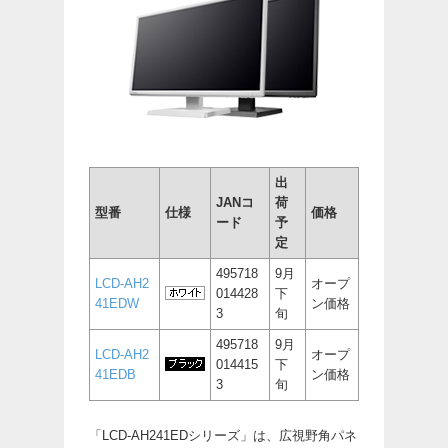
出
JANコ
荷
型番
仕様
価格
ード
予
定
495718
9月
LCD-AH2
オープ
014428
下
41EDW
ン価格
3
旬
495718
9月
LCD-AH2
オープ
014415
下
41EDB
ン価格
3
旬
「LCD-AH241EDシリーズ」は、広視野角パネ