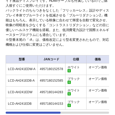
イド液晶ディスプレイです。HDMIケーブルも付属しているのでご購
入後すぐにご使用いただけます。
バックライトのちらつきをなくした「フリッカーレス」設計やディス
プレイ本体でブルーライトを低減させる「ブルーリダクション2」機
能はもちろん、表示している映像に合わせて輝度を自動で変化させ、
映像の明暗差を少なくする「コントラストリダクション」などの目に
優しいヘルスケア機能を搭載。また、低消費電力設計で国際エネルギ
ースタープログラムにも適合しています。
※型番末尾の「-A」は、価格改定により型名変更されたもので、対応
機種および仕様に変更はございません。
型番
JANコード
仕様
価格
ホワイト
オープン価格
LCD-AH241EDW-A
4957180152578
ブラック
オープン価格
LCD-AH241EDB-A
4957180152585
ホワイト
オープン価格
LCD-AH241EDW
4957180144283
ブラック
オープン価格
LCD-AH241EDB
4957180144153