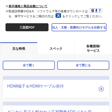
※
表示価格と商品全般について
※取扱説明書やQ＆A、ソフトウェア等の各種ダウンロードは
を、保守サービスをご検討の方は
をクリックしてご覧ください。
三面図PDF
法人・文教・医療向けモデルを比較する
各種規格/
主な特長
スペック
サービス
全て開く
全て閉じる
HDMI端子＆HDMIケーブル添付
どこから見ても鮮やか！広視野角ADSパネル採