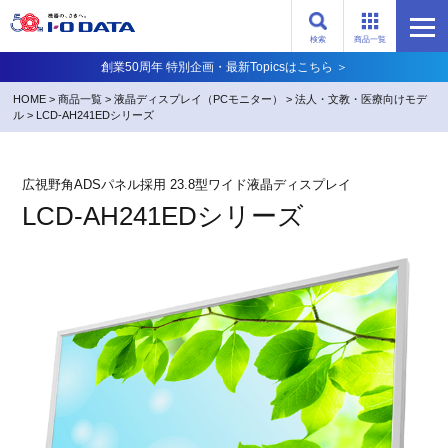
検索
商品一覧
創業50周年 特別企画・最新Topicsはこちら ＞
HOME
>
商品一覧
>
液晶ディスプレイ（PCモニター）
>
法人・文教・医療向けモデ
ル
>
LCD-AH241EDシリーズ
広視野角ADSパネル採用 23.8型ワイド液晶ディスプレイ
LCD-AH241EDシリーズ