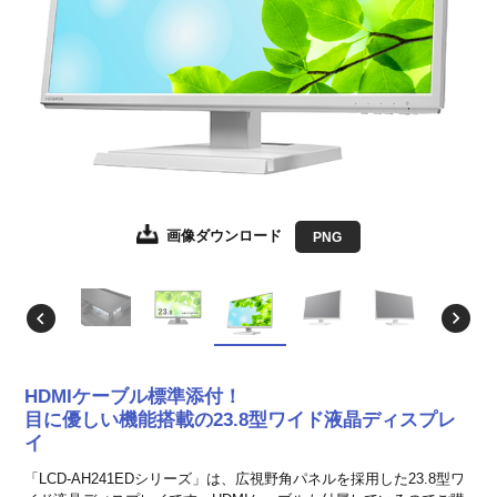
画像ダウンロード
画像ダウンロード
画像ダウンロード
画像ダウンロード
画像ダウンロード
画像ダウンロード
画像ダウンロード
画像ダウンロード
画像ダウンロード
画像ダウンロード
画像ダウンロード
JPEG
JPEG
JPEG
JPEG
JPEG
JPEG
JPEG
JPEG
JPEG
JPEG
PNG
EPS形式
EPS形式
EPS形式
EPS形式
EPS形式
EPS形式
EPS形式
EPS形式
EPS形式
EPS形式
HDMIケーブル標準添付！
目に優しい機能搭載の23.8型ワイド液晶ディスプレ
イ
「LCD-AH241EDシリーズ」は、広視野角パネルを採用した23.8型ワ