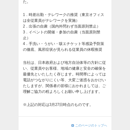
た。
1．時差出勤・テレワークの推奨（東京オフィス
は全従業員がテレワークを実施）
2．出張の自粛（国内外問わず当面原則禁止）
3．イベントの開催・参加の自粛（当面原則禁
止）
4．手洗い・うがい・咳エチケット等感染予防策
の徹底、風邪症状が見られる従業員の休暇推奨
当社は、日本政府および地方自治体等の方針に従
い、従業員やお客様、地域の健康と安全の確保を
最優先といたしたく存じます。時間帯によっては
電話がつながりにくい等、大変ご迷惑をおかけい
たしますが、関係者の皆様におかれましては、ご
理解ご協力の程よろしくお願い申し上げます。
※上記の対応は3月27日時点のものです。
このページのトップへ