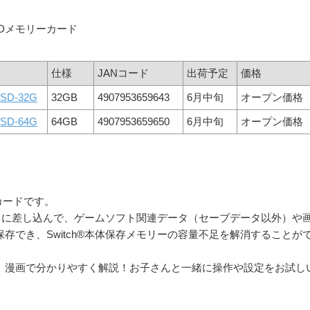
oSDメモリーカード
仕様
JANコード
出荷予定
価格
SD-32G
32GB
4907953659643
6月中旬
オープン価格
SD-64G
64GB
4907953659650
6月中旬
オープン価格
SDカードです。
ドスロットに差し込んで、ゲームソフト関連データ（セーブデータ以外）や
に保存でき、Switch®本体保存メモリーの容量不足を解消することが
法は、漫画で分かりやすく解説！お子さんと一緒に操作や設定をお試し