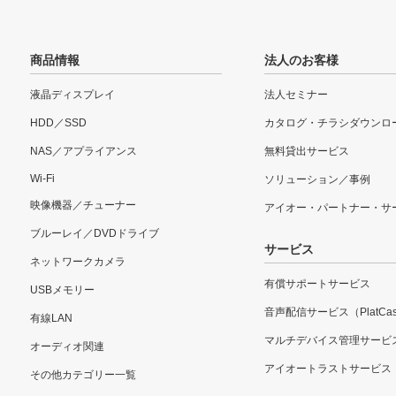
商品情報
法人のお客様
液晶ディスプレイ
法人セミナー
HDD／SSD
カタログ・チラシダウンロ
NAS／アプライアンス
無料貸出サービス
Wi-Fi
ソリューション／事例
映像機器／チューナー
アイオー・パートナー・サ
ブルーレイ／DVDドライブ
サービス
ネットワークカメラ
有償サポートサービス
USBメモリー
音声配信サービス（PlatCas
有線LAN
マルチデバイス管理サービ
オーディオ関連
アイオートラストサービス
その他カテゴリー一覧