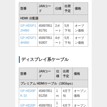
JANコー
出荷
型番
仕様
価格
ド
予定
HDMI 分配器
GP-HDSP1
45897851
2ポ
5月
オープ
2H460
91791
ート
下旬
ン価格
GP-HDSP1
45897851
4ポ
5月
オープ
4H460
91807
ート
下旬
ン価格
ディスプレイ系ケーブル
JANコー
仕
出荷
型番
価格
ド
様
予定
プレミアム HDMIケーブル（18Gbps）
GP-HD20P
45897851
1
4月下
オープン
K-10
91258
m
旬
価格
1.
GP-HD20P
45897851
4月下
オープン