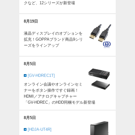
クなど、12シリーズが新登場
8月19日
液晶ディスプレイのオプションを
拡充！GOPPAブランド商品9シリ
ーズをラインアップ
8月5日
[GV-HDREC1T]
オンライン会議やオンラインセミ
ナーをボタン操作ですぐ録画！
HDMI／アナログキャプチャー
「GV-HDREC」のHDD同梱モデル新登場
8月5日
[HDJA-UT4R]