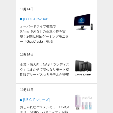
10月14日
[LCD-GC252UXB]
オーバードライブ機能で
0.4ms［GTG］の高速応答を実
現！240Hz対応ゲーミングモニタ
ー「GigaCrysta」登場
10月14日
企業・法人向けNAS「ランディス
ク」にまかせて安心なリモート初
期設定サービスつきモデルが登場
10月14日
[U3-CLPシリーズ]
おしゃれなパステルカラーUSBメ
モリーpastio（パスティオ）が新