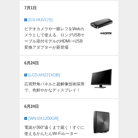
7月1日
[GV-HUVC/S]
ビデオカメラや一眼レフをWebカ
メラとして使える、ロングUSBケ
ーブル添付モデルのHDMI⇒USB
変換アダプターが新登場
6月24日
[LCD-AH221XDB]
広視野角パネルと超解像技術採用
で、色鮮やかなディスプレイ！
6月24日
[WN-DX1200GR]
電波が360°遠くまで届く！すぐに
使えるかんたんWi-Fiルーター