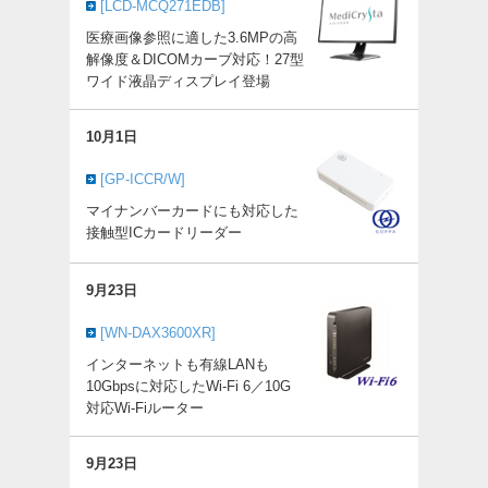
[LCD-MCQ271EDB]
医療画像参照に適した3.6MPの高
解像度＆DICOMカーブ対応！27型
ワイド液晶ディスプレイ登場
10月1日
[GP-ICCR/W]
マイナンバーカードにも対応した
接触型ICカードリーダー
9月23日
[WN-DAX3600XR]
インターネットも有線LANも
10Gbpsに対応したWi-Fi 6／10G
対応Wi-Fiルーター
9月23日