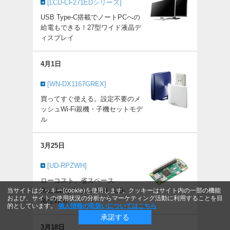
[LCD-CF271EDシリーズ]
USB Type-C搭載でノートPCへの
給電もできる！27型ワイド液晶デ
ィスプレイ
4月1日
[WN-DX1167GREX]
買ってすぐ使える。設定不要のメ
ッシュWi-Fi親機・子機セットモデ
ル
3月25日
[UD-RPZWH]
ローコスト、省スペース
当サイトはクッキー(cookie)を使用します。クッキーはサイト内の一部の機能
Raspberry Pi Zero WH（UD-
および、サイトの使用状況の分析からマーケティング活動に利用することを目
RPZWH）
的としています。
個人情報の取扱いについてはこちら
承諾する
3月18日