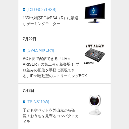
[LCD-GC271HXB]
165Hz対応PCやPS4（R）に最適
なゲーミングモニター
7月22日
[GV-LSMIXER/I]
PC不要で配信できる「LIVE
ARISER」の第二弾が新登場！ プ
ロ並みの配信を手軽に実現でき
る、iPad連動型のストリーミングBOX
7月8日
[TS-NS110W]
子どもやペットを外出先から確
認！おうちを見守るコンパクトカ
メラ