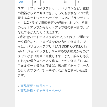
A8
B
30
旬
0
スマートフォンやタブレット、パソコンなど、複数
の機器からアクセスでき、とっても便利なLANで接
続するネットワークハードディスクの「ランディス
ク」に2ドライブ搭載モデルが加わりました。初回
のセットアップからセットアップ後の利用まで、ど
なたでもかんたんに使えます。
内部にはハードディスクが2台入っており、2重にデ
ータ保存など、さまざまな使い方ができます。 さ
らに、パソコン用アプリ「LAN DISK CONNECT」
がバージョンアップし、Mac対応や外出先からのア
クセスがより簡単に進化します。また、誰からも見
られない保存スペースを作ることができる「じぶん
フォルダー」機能を使えば、家族間であっても一人
ひとりのプライバシーを守りながらご利用いただけ
ます。
商品概要・特長ページ
商品仕様・ギャラリーページ