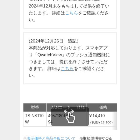
2024年12月末をもちまして提供を終了い
たします。 詳細は
こちら
をご確認くださ
い。
(2024年12月26日 追記）
本商品が対応しております、スマホアプ
リ「QwatchView」のプッシュ通知機能に
つきましては、提供を終了させていただ
きます。 詳細は
こちら
をご確認くださ
い。
型番
JANコード
仕様
価格
サポート/
TS-NS110
49571801349
￥14,410
W
94
（税抜￥13,100）
※
表示価格と商品全般について
※取扱説明書やQ＆