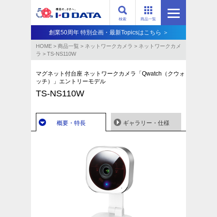
検索
商品一覧
創業50周年 特別企画・最新Topicsはこちら ＞
HOME
>
商品一覧
>
ネットワークカメラ
>
ネットワークカメ
ラ
>
TS-NS110W
マグネット付台座 ネットワークカメラ「Qwatch（クウォ
ッチ）」エントリーモデル
TS-NS110W
概要・特長
ギャラリー・仕様