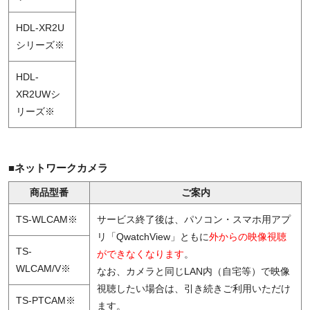
HDL-XR2U
シリーズ※
HDL-
XR2UWシ
リーズ※
■ネットワークカメラ
商品型番
ご案内
TS-WLCAM※
サービス終了後は、パソコン・スマホ用アプ
リ「QwatchView」ともに
外からの映像視聴
TS-
ができなくなります
。
WLCAM/V※
なお、カメラと同じLAN内（自宅等）で映像
視聴したい場合は、引き続きご利用いただけ
TS-PTCAM※
ます。