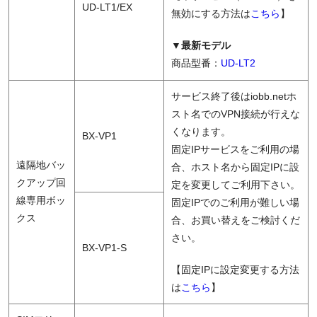
UD-LT1/EX
無効にする方法は
こちら
】
▼最新モデル
商品型番：
UD-LT2
サービス終了後はiobb.netホ
スト名でのVPN接続が行えな
くなります。
BX-VP1
固定IPサービスをご利用の場
遠隔地バッ
合、ホスト名から固定IPに設
クアップ回
定を変更してご利用下さい。
線専用ボッ
固定IPでのご利用が難しい場
クス
合、お買い替えをご検討くだ
さい。
BX-VP1-S
【固定IPに設定変更する方法
は
こちら
】