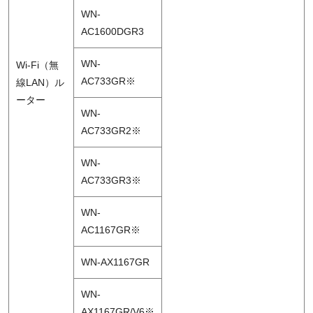
WN-
AC1600DGR3
WN-
Wi-Fi（無
AC733GR※
線LAN）ル
ーター
WN-
AC733GR2※
WN-
AC733GR3※
WN-
AC1167GR※
WN-AX1167GR
WN-
AX1167GR/V6※