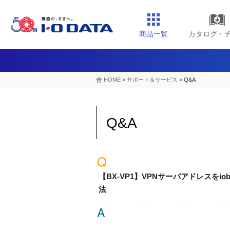
商品一覧
カタログ・
HOME
>
サポート＆サービス
> Q&A
Q&A
【BX-VP1】VPNサーバアドレスをi
法