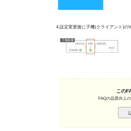
4.設定変更後に子機(クライアント)
このF
FAQの品質向上