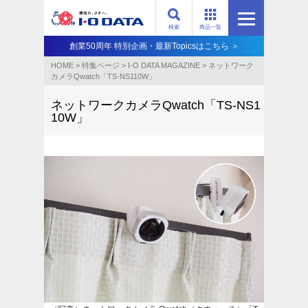
検索
商品一覧
創業50周年 特別企画・最新Topicsはこちら ＞
HOME
>
特集ページ
>
I-O DATA MAGAZINE
>
ネットワーク
カメラQwatch「TS-NS110W」
ネットワークカメラQwatch「TS-NS1
10W」