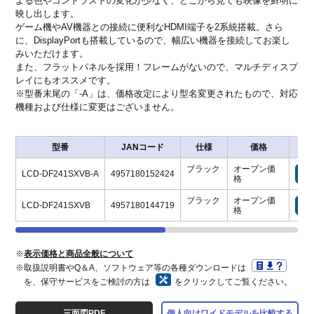
よる色やコントラストの変化が少なく、どこから見ても映像を鮮明に
映し出します。
ゲーム機やAV機器との接続に便利なHDMI端子を2系統搭載。さら
に、DisplayPortも搭載しているので、幅広い機器を接続してお楽し
みいただけます。
また、フラットパネルを採用！フレームがないので、マルチディスプ
レイにもオススメです。
※型番末尾の「-A」は、価格改定により型名変更されたもので、対応
機種および仕様に変更はございません。
型番
JANコード
仕様
価格
保
ブラック
オープン価
LCD-DF241SXVB-A
4957180152424
格
ブラック
オープン価
LCD-DF241SXVB
4957180144719
格
※
表示価格と商品全般について
※取扱説明書やQ＆A、ソフトウェア等の各種ダウンロードは
を、保守サービスをご検討の方は
をクリックしてご覧ください。
三面図PDF
個人向けワイドモデルを比較する