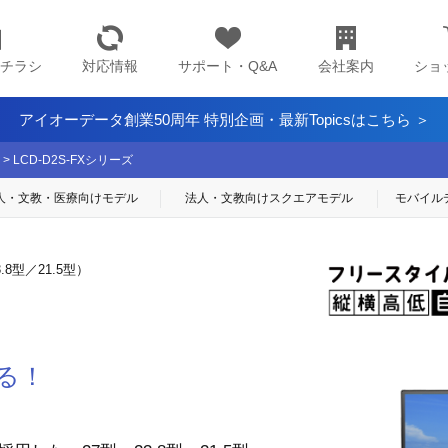
チラシ
対応情報
サポート・Q&A
会社案内
ショ
アイオーデータ創業50周年 特別企画・最新Topicsはこちら ＞
>
LCD-D2S-FXシリーズ
人・文教・医療
向けモデル
法人・文教向け
スクエアモデル
モバイル
8型／21.5型）
る！