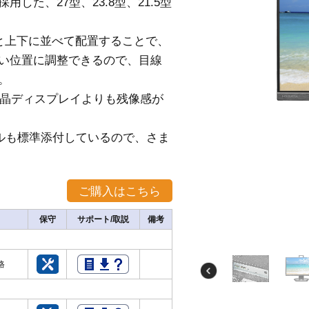
た、27型、23.8型、21.5型
Cと上下に並べて配置することで、
い位置に調整できるので、目線
。
の液晶ディスプレイよりも残像感が
ケーブルも標準添付しているので、さま
保守
サポート/取説
備考
価格