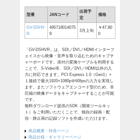
出荷予
型番
JANコード
価格
定
GV-DSHV
495718014075
￥47,80
3月上旬
R
9
0
「GV-DSHVR」は、SDI／DVI／HDMIインターフ
ェイスから映像・音声を取り込むためのキャプチ
ャーボードです。添付の変換ケーブルを利用する
ことで、S-Video等、SDI／DVI／HDMI以外の入
力に対応できます。PCI Express 1.0（Gen1）×
１接続で最大1920×1080p＠60fpsの入力を実現し
ます。またソフトウェアエンコード型のため、非
圧縮の映像データをキャプチャーすることが可能
です。
無料ダウンロード提供のSDK（開発ツールキッ
ト）をご利用いただくことで、独自の録画・配
信・静止画の記録ソフトを作成いただけます。
商品概要・特長ページ
商品仕様・ギャラリーページ