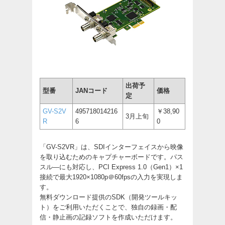
出荷予
型番
JANコード
価格
定
GV-S2V
495718014216
￥38,90
3月上旬
R
6
0
「GV-S2VR」は、SDIインターフェイスから映像
を取り込むためのキャプチャーボードです。パス
スル―にも対応し、PCI Express 1.0（Gen1）×1
接続で最大1920×1080p＠60fpsの入力を実現しま
す。
無料ダウンロード提供のSDK（開発ツールキッ
ト）をご利用いただくことで、独自の録画・配
信・静止画の記録ソフトを作成いただけます。