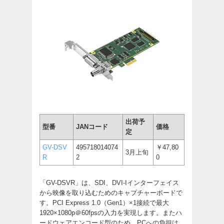
出荷予
型番
JANコード
価格
定
GV-DSV
495718014074
￥47,80
3月上旬
R
2
0
「GV-DSVR」は、SDI、DVI-Iインターフェイス
から映像を取り込むためのキャプチャーボードで
す。PCI Express 1.0（Gen1）×1接続で最大
1920×1080p＠60fpsの入力を実現します。またハ
ードウェアエンコード型のため、PCへの負担は