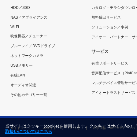
HDD／SSD
カタログ・チラシダウンロ
NAS／アプライアンス
無料貸出サービス
Wi-Fi
ソリューション／事例
映像機器／チューナー
アイオー・パートナー・サ
ブルーレイ／DVDドライブ
サービス
ネットワークカメラ
有償サポートサービス
USBメモリー
音声配信サービス（PlatCas
有線LAN
マルチデバイス管理サービ
オーディオ関連
アイオートラストサービス
その他カテゴリー一覧
当サイトはクッキー(cookie)を使用します。クッキーはサイト
サイトマップ
本サイトご利用上の注意
表示価格・商品全般について
取扱いについてはこちら