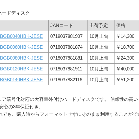
ハードディスク
JANコード
出荷予定
価格
BGB0040HBK-JESE
0718037881997
10月上旬
￥14,300
BGB0060HBK-JESE
0718037881874
10月上旬
￥18,700
BGB0080HBK-JESE
0718037881881
10月上旬
￥24,300
BGB0120HBK-JESE
0718037881911
10月上旬
￥40,000
BGB0140HBK-JESE
0718037882116
10月上旬
￥51,200
ハードウェア暗号化対応の大容量外付けハードディスクです。 信頼性の高い
安心の3年保証付き。
ンいずれでも、購入時からフォーマットせずにそのまま利用することがで