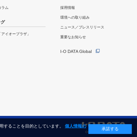
eコラム
採用情報
環境への取り組み
ング
ニュース／プレスリリース
「アイオープラザ」
重要なお知らせ
I-O DATA Global
利用することを目的としています。
個人情報の
承諾する
COPYRIGHT©I-O DATA, INC.