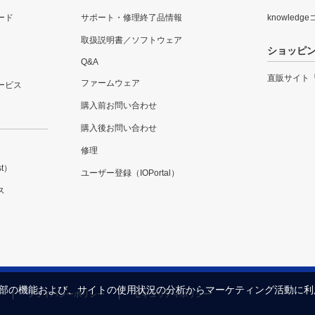
ード
サポート・修理終了品情報
knowledg
取扱説明書／ソフトウェア
ショッピ
Q&A
直販サイト
ファームウェア
ービス
購入前お問い合わせ
購入後お問い合わせ
修理
t）
ユーザー登録（IOPortal）
ス
内の一部の機能および、サイトの使用状況の分析からマーケティング活動に
プライバシーポリシー
セキュリティポリシー