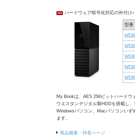
ハードウェア暗号化対応の外付け
型番
WDB
WDB
WDB
WDB
WDB
My Bookは、AES 256ビット
ウエスタンデジタル製HDDを搭載し、
Windowsパソコン、Macパソコ
ます。
商品概要・特長ページ