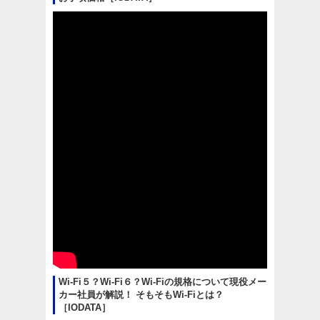
Wi-Fi５？Wi-Fi６？Wi-Fiの規格について現役メー
カー社員が解説！ そもそもWi-Fiとは？
［IODATA］