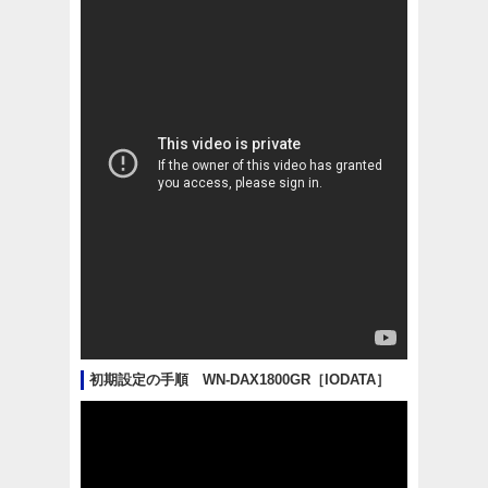
初期設定の手順 WN-DAX1800GR［IODATA］