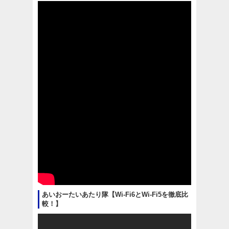
あいおーたいあたり隊【Wi-Fi6とWi-Fi5を徹底比
較！】