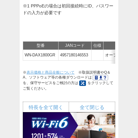
※1 PPPoEの場合は初回接続時にID、パスワー
ドの入力が必要です
型番
JANコード
仕様
価格
WN-DAX1800GR
4957180146553
オープン価格
※
表示価格と商品全般について
※取扱説明書やQ＆
A、ソフトウェア等の各種ダウンロードは
を、保守サービスをご検討の方は
をクリックして
ご覧ください。
特長を全て開く
全て閉じる