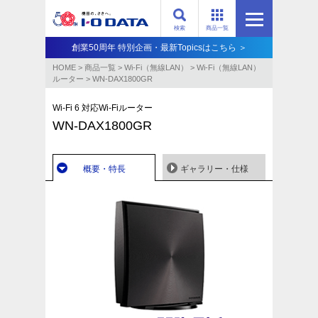
検索
商品一覧
創業50周年 特別企画・最新Topicsはこちら ＞
HOME
>
商品一覧
>
Wi-Fi（無線LAN）
>
Wi-Fi（無線LAN）
ルーター
>
WN-DAX1800GR
Wi-Fi 6 対応Wi-Fiルーター
WN-DAX1800GR
概要・特長
ギャラリー・仕様