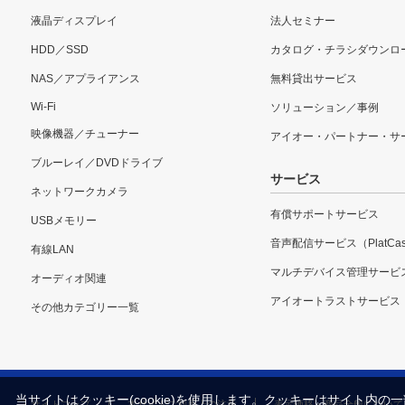
液晶ディスプレイ
法人セミナー
HDD／SSD
カタログ・チラシダウンロ
NAS／アプライアンス
無料貸出サービス
Wi-Fi
ソリューション／事例
映像機器／チューナー
アイオー・パートナー・サ
ブルーレイ／DVDドライブ
サービス
ネットワークカメラ
有償サポートサービス
USBメモリー
音声配信サービス（PlatCas
有線LAN
マルチデバイス管理サービ
オーディオ関連
アイオートラストサービス
その他カテゴリー一覧
当サイトはクッキー(cookie)を使用します。クッキーはサイト
サイトマップ
本サイトご利用上の注意
表示価格・商品全般について