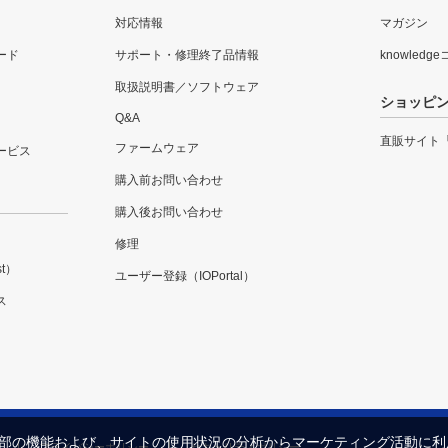
対応情報
マガジン
ード
サポート・修理終了品情報
knowledg
取扱説明書／ソフトウェア
ショッピ
Q&A
直販サイト
ファームウェア
ービス
購入前お問い合わせ
購入後お問い合わせ
修理
t）
ユーザー登録（IOPortal）
ス
内の一部の機能および、サイトの使用状況の分析からマーケティング活動に
プライバシーポリシー
セキュリティポリシー