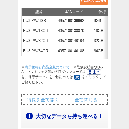
型番
JANコード
仕様
EU3-PW/8GR
4957180138862
8GB
オープ
EU3-PW/16GR
4957180138879
16GB
オープ
EU3-PW/32GR
4957180146164
32GB
オープ
EU3-PW/64GR
4957180146188
64GB
オープ
※
表示価格と商品全般について
※取扱説明書やQ＆
A、ソフトウェア等の各種ダウンロードは
を、保守サービスをご検討の方は
をクリックして
ご覧ください。
特長を全て開く
全て閉じる
大切なデータを持ち運べる！