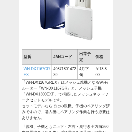
出荷予
型番
JANコード
価格
定
WN-DX1167GR
49571801472
4月下
￥13,8
EX
39
旬
00
「WN-DX1167GREX」はメッシュ親機となるWi-Fi
ルーター「WN-DX1167GR」と、メッシュ子機
「WN-DX1300EXP」で構築したメッシュネットワ
ークセットモデルです。
セットモデルならではの親機、子機のペアリング済
みですので、購入後にペアリング作業を行う必要は
ありません。
「親機、子機ともに上下・左右・奥行き全方向360