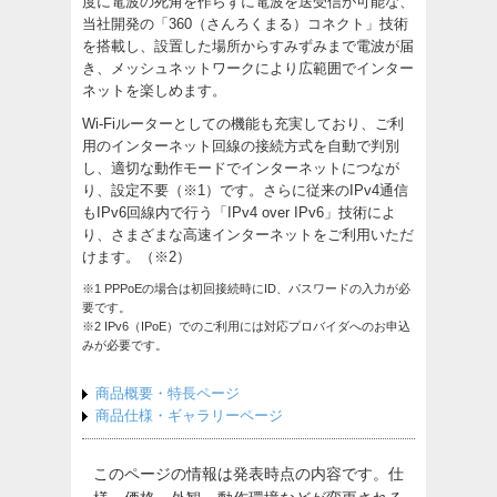
度に電波の死角を作らずに電波を送受信が可能な、
当社開発の「360（さんろくまる）コネクト」技術
を搭載し、設置した場所からすみずみまで電波が届
き、メッシュネットワークにより広範囲でインター
ネットを楽しめます。
Wi-Fiルーターとしての機能も充実しており、ご利
用のインターネット回線の接続方式を自動で判別
し、適切な動作モードでインターネットにつなが
り、設定不要（※1）です。さらに従来のIPv4通信
もIPv6回線内で行う「IPv4 over IPv6」技術によ
り、さまざまな高速インターネットをご利用いただ
けます。（※2）
※1 PPPoEの場合は初回接続時にID、パスワードの入力が必
要です。
※2 IPv6（IPoE）でのご利用には対応プロバイダへのお申込
みが必要です。
商品概要・特長ページ
商品仕様・ギャラリーページ
このページの情報は発表時点の内容です。仕