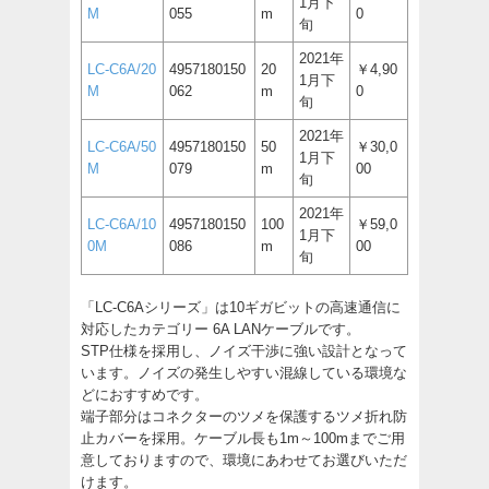
1月下
M
055
m
0
旬
2021年
LC-C6A/20
4957180150
20
￥4,90
1月下
M
062
m
0
旬
2021年
LC-C6A/50
4957180150
50
￥30,0
1月下
M
079
m
00
旬
2021年
LC-C6A/10
4957180150
100
￥59,0
1月下
0M
086
m
00
旬
「LC-C6Aシリーズ」は10ギガビットの高速通信に
対応したカテゴリー 6A LANケーブルです。
STP仕様を採用し、ノイズ干渉に強い設計となって
います。ノイズの発生しやすい混線している環境な
どにおすすめです。
端子部分はコネクターのツメを保護するツメ折れ防
止カバーを採用。ケーブル長も1m～100mまでご用
意しておりますので、環境にあわせてお選びいただ
けます。