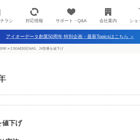
チラシ
対応情報
サポート・Q&A
会社案内
ショ
アイオーデータ創業50周年 特別企画・最新Topicsはこちら ＞
20年
>
2.5GbE対応NAS、24型番を値下げ
0年
番を値下げ