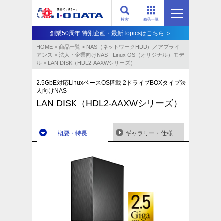
検索
商品一覧
創業50周年 特別企画・最新Topicsはこちら ＞
HOME
>
商品一覧
>
NAS（ネットワークHDD）／アプライ
アンス​
>
法人・企業向けNAS Linux OS（オリジナル）モデ
ル
>
LAN DISK（HDL2-AAXWシリーズ）
2.5GbE対応LinuxベースOS搭載 2ドライブBOXタイプ法
人向けNAS
LAN DISK（HDL2-AAXWシリーズ）
概要・特長
ギャラリー・仕様