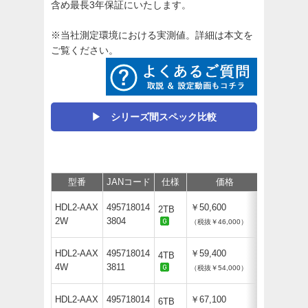
含め最長3年保証にいたします。
※当社測定環境における実測値。詳細は本文を
ご覧ください。
▶ シリーズ間スペック比較
型番
JANコード
仕様
価格
保守
HDL2-AAX
495718014
￥50,600
2TB
2W
3804
（税抜￥46,000）
HDL2-AAX
495718014
￥59,400
4TB
4W
3811
（税抜￥54,000）
HDL2-AAX
495718014
￥67,100
6TB