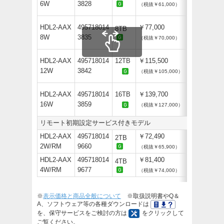
6W
3828
（税抜￥61,000）
HDL2-AAX
495718014
￥77,000
8TB
8W
3835
（税抜￥70,000）
HDL2-AAX
495718014
12TB
￥115,500
12W
3842
（税抜￥105,000）
HDL2-AAX
495718014
16TB
￥139,700
16W
3859
（税抜￥127,000）
リモート初期設定サービス付きモデル
HDL2-AAX
495718014
￥72,490
2TB
2W/RM
9660
（税抜￥65,900）
HDL2-AAX
495718014
￥81,400
4TB
4W/RM
9677
（税抜￥74,000）
※
表示価格と商品全般について
※取扱説明書やQ＆
A、ソフトウェア等の各種ダウンロードは
を、保守サービスをご検討の方は
をクリックして
ご覧ください。