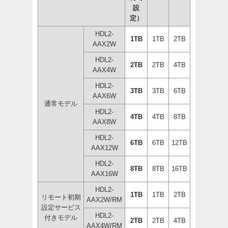
設
定）
HDL2-
1TB
1TB
2TB
AAX2W
HDL2-
2TB
2TB
4TB
AAX4W
HDL2-
3TB
3TB
6TB
AAX6W
通常モデル
HDL2-
4TB
4TB
8TB
AAX8W
HDL2-
6TB
6TB
12TB
AAX12W
HDL2-
8TB
8TB
16TB
AAX16W
HDL2-
1TB
1TB
2TB
リモート初期
AAX2W/RM
設定サービス
HDL2-
付きモデル
2TB
2TB
4TB
AAX4W/RM