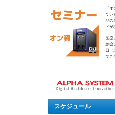
「オ
てい
品の
ドが
医療
診療
日（
でご
スケジュール