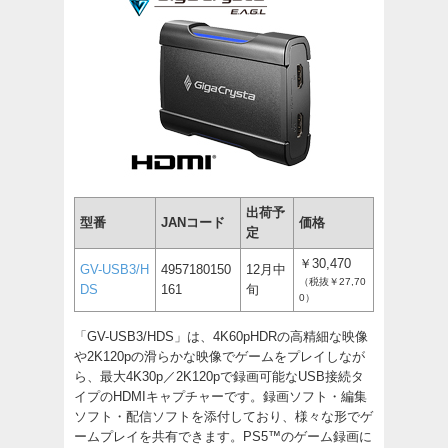
出荷予
型番
JANコード
価格
定
￥30,470
GV-USB3/H
4957180150
12月中
（税抜￥27,70
DS
161
旬
0）
「GV-USB3/HDS」は、4K60pHDRの高精細な映像
や2K120pの滑らかな映像でゲームをプレイしなが
ら、最大4K30p／2K120pで録画可能なUSB接続タ
イプのHDMIキャプチャーです。録画ソフト・編集
ソフト・配信ソフトを添付しており、様々な形でゲ
ームプレイを共有できます。PS5™のゲーム録画に