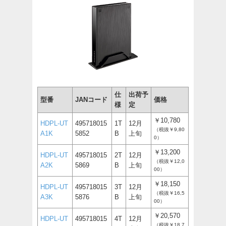
仕
出荷予
型番
JANコード
価格
様
定
￥10,780
HDPL-UT
495718015
1T
12月
（税抜￥9,80
A1K
5852
B
上旬
0）
￥13,200
HDPL-UT
495718015
2T
12月
（税抜￥12,0
A2K
5869
B
上旬
00）
￥18,150
HDPL-UT
495718015
3T
12月
（税抜￥16,5
A3K
5876
B
上旬
00）
￥20,570
HDPL-UT
495718015
4T
12月
（税抜￥18,7