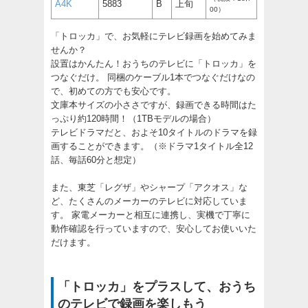
A4K
5883
B
上旬
00）
「トロッカ」で、お気軽にテレビ録画を始めてみま
せんか？
設置はかんたん！おうちのテレビに「トロッカ」を
つなぐだけ。 同梱のケーブル1本でつなぐだけなの
で、初めての方でも安心です。
文庫本サイズの小ささですが、録画できる時間はた
っぷり約120時間！（1TBモデルの場合）
テレビドラマだと、およそ10タイトルのドラマを録
画することができます。（※ドラマ1タイトル全12
話、毎話60分と想定）
また、東芝「レグザ」やシャープ「アクオス」な
ど、たくさんのメーカーのテレビに対応していま
す。 家電メーカーと相互に連携し、実機で丁寧に
動作確認を行っていますので、安心してお使いいた
だけます。
「トロッカ」をプラスして、おうち
のテレビで録画を楽しもう