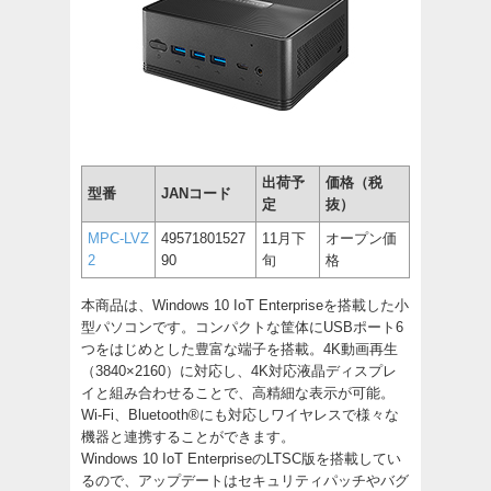
出荷予
価格（税
型番
JANコード
定
抜）
MPC-LVZ
49571801527
11月下
オープン価
2
90
旬
格
本商品は、Windows 10 IoT Enterpriseを搭載した小
型パソコンです。コンパクトな筐体にUSBポート6
つをはじめとした豊富な端子を搭載。4K動画再生
（3840×2160）に対応し、4K対応液晶ディスプレ
イと組み合わせることで、高精細な表示が可能。
Wi-Fi、Bluetooth®にも対応しワイヤレスで様々な
機器と連携することができます。
Windows 10 IoT EnterpriseのLTSC版を搭載してい
るので、アップデートはセキュリティパッチやバグ