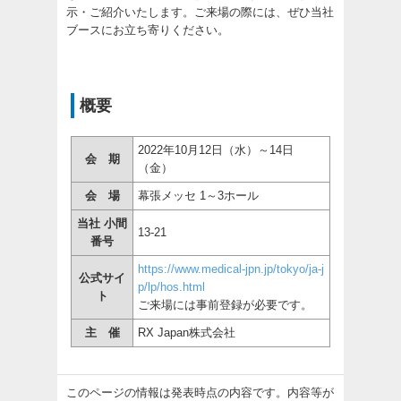
示・ご紹介いたします。ご来場の際には、ぜひ当社
ブースにお立ち寄りください。
概要
2022年10月12日（水）～14日
会 期
（金）
会 場
幕張メッセ 1～3ホール
当社 小間
13-21
番号
https://www.medical-jpn.jp/tokyo/ja-j
公式サイ
p/lp/hos.html
ト
ご来場には事前登録が必要です。
主 催
RX Japan株式会社
このページの情報は発表時点の内容です。内容等が