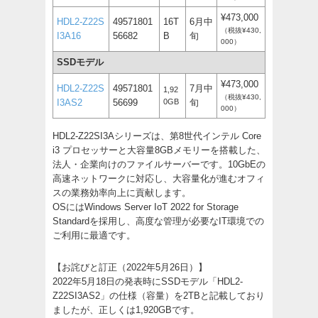
¥473,000
HDL2-Z22S
49571801
16T
6月中
（税抜¥430,
I3A16
56682
B
旬
000）
SSDモデル
¥473,000
HDL2-Z22S
49571801
7月中
1,92
（税抜¥430,
I3AS2
56699
0GB
旬
000）
HDL2-Z22SI3Aシリーズは、第8世代インテル Core
i3 プロセッサーと大容量8GBメモリーを搭載した、
法人・企業向けのファイルサーバーです。10GbEの
高速ネットワークに対応し、大容量化が進むオフィ
スの業務効率向上に貢献します。
OSにはWindows Server IoT 2022 for Storage
Standardを採用し、高度な管理が必要なIT環境での
ご利用に最適です。
【お詫びと訂正（2022年5月26日）】
2022年5月18日の発表時にSSDモデル「HDL2-
Z22SI3AS2」の仕様（容量）を2TBと記載しており
ましたが、正しくは1,920GBです。