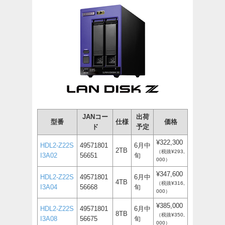
JANコー
出荷
型番
仕様
価格
ド
予定
¥322,300
HDL2-Z22S
49571801
6月中
2TB
（税抜¥293,
I3A02
56651
旬
000）
¥347,600
HDL2-Z22S
49571801
6月中
4TB
（税抜¥316,
I3A04
56668
旬
000）
¥385,000
HDL2-Z22S
49571801
6月中
8TB
（税抜¥350,
I3A08
56675
旬
000）