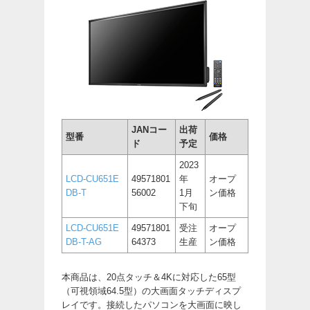
JANコー
出荷
型番
価格
ド
予定
2023
LCD-CU651E
49571801
年
オープ
DB-T
56002
1月
ン価格
下旬
LCD-CU651E
49571801
受注
オープ
DB-T-AG
64373
生産
ン価格
本商品は、20点タッチ＆4Kに対応した65型
（可視領域64.5型）の大画面タッチディスプ
レイです。接続したパソコンを大画面に映し