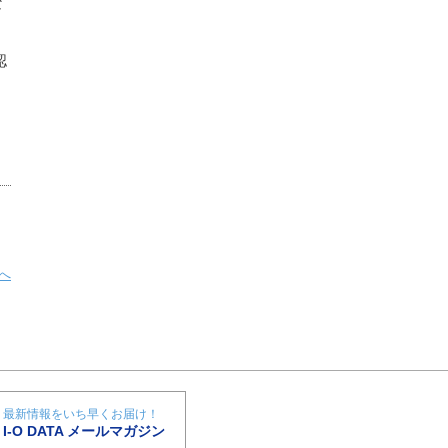
な
認
へ
最新情報をいち早くお届け！
I-O DATA メールマガジン