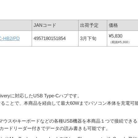
JANコード
出荷予定
価格
¥5,830
C-HB2/PD
4957180151854
3月下旬
（税抜¥5,300）
eliveryに対応したUSB Type-Cハブです。
接続することで、本商品を経由して最大60Wまでパソコン本体を充電可
マウスやキーボードなどの各種USB機器を本商品１つで接続できる
oSDカードリーダー付きでデータの読み書きも可能です。