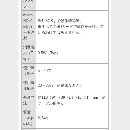
ルタイ
プ
micro
SD／
※128GBまで動作確認済。
SDカ
※すべてのSDカードで動作を保証して
ード注
いるわけではありません。
釈
消費電
力（T
0.5W（Typ）
yp）
使用温
5～40℃
度範囲
使用湿
20～80% ※結露なきこと
度範囲
外形寸
約110（W）×39（D）×16（H）mm ※
法
ケーブル部除く
質量
（本体
約64g
のみ）