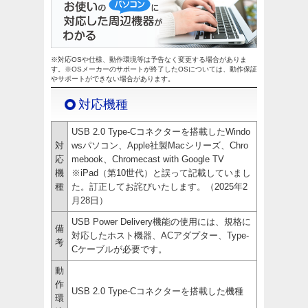
※対応OSや仕様、動作環境等は予告なく変更する場合がありま
す。※OSメーカーのサポートが終了したOSについては、動作保証
やサポートができない場合があります。
対応機種
USB 2.0 Type-Cコネクターを搭載したWindo
対
wsパソコン、Apple社製Macシリーズ、Chro
応
mebook、Chromecast with Google TV
機
※iPad（第10世代）と誤って記載していまし
種
た。訂正してお詫びいたします。（2025年2
月28日）
USB Power Delivery機能の使用には、規格に
備
対応したホスト機器、ACアダプター、Type-
考
Cケーブルが必要です。
動
作
USB 2.0 Type-Cコネクターを搭載した機種
環