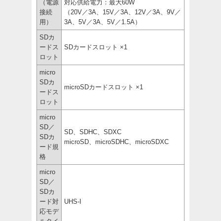
（電源
対応供給電力：最大60W
接続
（20V／3A、15V／3A、12V／3A、9V／
用）
3A、5V／3A、5V／1.5A）
SDカ
ードス
SDカードスロット ×1
ロット
micro
SDカ
microSDカードスロット ×1
ードス
ロット
micro
SD／
SD、SDHC、SDXC
SDカ
microSD、microSDHC、microSDXC
ード規
格
micro
SD／
SDカ
ード対
UHS-I
応モデ