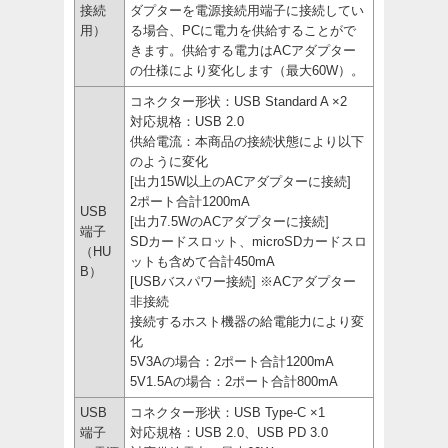
接続
ダプターを電源接続用端子に接続してい
用）
る場合、PCに電力を供給することがで
きます。供給する電力はACアダプター
の仕様により変化します（最大60W）。
コネクター形状：USB Standard A ×2
対応規格：USB 2.0
供給電流：本商品の接続状態により以下
のように変化
[出力15W以上のACアダプターに接続]
2ポート合計1200mA
USB
[出力7.5WのACアダプターに接続]
端子
SDカードスロット、microSDカードスロ
（HU
ットも含めて合計450mA
B）
[USBバスパワー接続] ※ACアダプター
非接続
接続するホスト機器の給電能力により変
化
5V3Aの場合：2ポート合計1200mA
5V1.5Aの場合：2ポート合計800mA
USB
コネクター形状：USB Type-C ×1
端子
対応規格：USB 2.0、USB PD 3.0