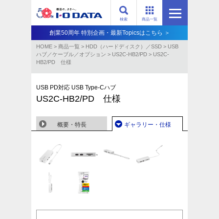
検索
商品一覧
創業50周年 特別企画・最新Topicsはこちら ＞
HOME
>
商品一覧
>
HDD（ハードディスク）／SSD
>
USB
ハブ／ケーブル／オプション
>
US2C-HB2/PD
>
US2C-
HB2/PD 仕様
USB PD対応 USB Type-Cハブ
US2C-HB2/PD 仕様
概要・特長
ギャラリー・仕様