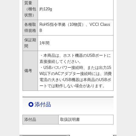
質量
（梱包
約120g
状態）
各種取
RoHS指令準拠（10物質）、VCCI Class
得規格
B
保証期
1年間
間
・本商品は、ホスト機器のUSBポートに
直接接続してください。
・USBバスパワー接続時、または出力15
備考
W以下のACアダプター接続時には、消費
電流の大きいUSB機器は本商品のUSBポ
ートでは動作しない場合があります。
添付品
添付品
取扱説明書