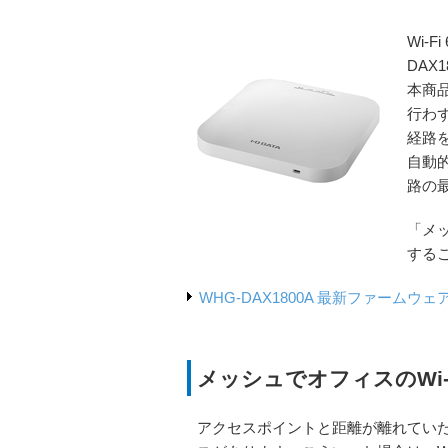
Wi-
DAX
本商
行わ
経路
自動
路の
「メ
する
WHG-DAX1800A 最新ファームウ
メッシュでオフィスのWi
アクセスポイントと距離が離れてい