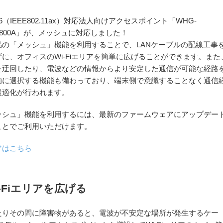
Fi 6（IEEE802.11ax）対応法人向けアクセスポイント「WHG-
1800A」が、メッシュに対応しました！
品の「メッシュ」機能を利用することで、LANケーブルの配線工事
ずに、オフィスのWi-Fiエリアを簡単に広げることができます。また
を迂回したり、電波などの情報からより安定した通信が可能な経路
的に選択する機能も備わっており、端末側で意識することなく通信
最適化が行われます。
ッシュ」機能を利用するには、最新のファームウェアにアップデー
ことでご利用いただけます。
ェアはこちら
-Fiエリアを広げる
たりその間に障害物があると、電波が不安定な場所が発生するケー