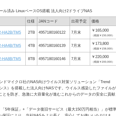
yインストール済み LinuxベースOS搭載 法人向け2ドライブNAS
仕様
JANコード
出荷予定
価格
￥165,000
2-HA2B/TM5
2TB
4957180160122
7月末
（税抜￥150,000）
￥173,800
2-HA4B/TM5
4TB
4957180160139
7月末
（税抜￥158,000）
￥220,000
2-HA8B/TM5
8TB
4957180160146
7月末
（税抜￥200,000）
トレンドマイクロ社のNAS向けウイルス対策ソリューション「Trend
5年分ライセンス）を搭載した法人向けNASです。ウイルス感染したファイルが
ることを防ぎ、急激に大容量化が進むこれからのデータの安全に貢献
、「5年保証」+「データ復旧サービス（最大150万円相当）」が標
た保証により、当社NASをより長く、安心してお使いいただけま