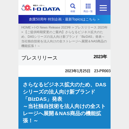
検索
商品一覧
創業50周年 特別企画・最新Topicsはこちら ＞
HOME
>
I-O News Release 2023年
>
プレスリリース 2023年
>
【ご提供時期変更のご案内】さらなるビジネス拡大のた
め、DASシリーズの法人向け新ブランド「BizDAS」発表～
当社独自技術を法人向けの全ストレージへ展開＆NAS商品の
機能拡張！～
2023年
プレスリリース
2023年1月25日 23-PR003
さらなるビジネス拡大のため、DAS
シリーズの法人向け新ブランド
「BizDAS」発表
～当社独自技術を法人向けの全スト
レージへ展開＆NAS商品の機能拡
張！～