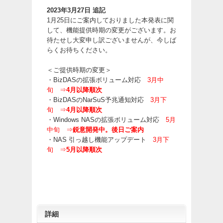
2023年3月27日 追記
1月25日にご案内しておりました本発表に関
して、機能提供時期の変更がございます。お
待たせし大変申し訳ございませんが、今しば
らくお待ちください。
＜ご提供時期の変更＞
・BizDASの拡張ボリューム対応
3月中
旬 ⇒
4月以降順次
・BizDASのNarSuS予兆通知対応
3月下
旬 ⇒
4月以降順次
・Windows NASの拡張ボリューム対応
5月
中旬 ⇒
鋭意開発中。後日ご案内
・NAS 引っ越し機能アップデート
3月下
旬 ⇒
5月以降順次
詳細