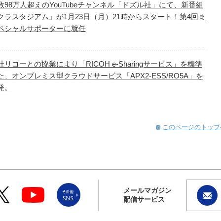
数98万人超えのYouTubeチャンネル「ドズル社」にて、新番組
クラスタジアム』が1月23日（月）21時からスタート！第4回ま
ペシャルサポーターに就任
リコーとの協業により「RICOH e-Sharingサービス」を標準
た、オンプレミス型クラウドサービス「APX2-ESS/RO5A」を
発。
このページのトップ
メールマガジン
配信サービス