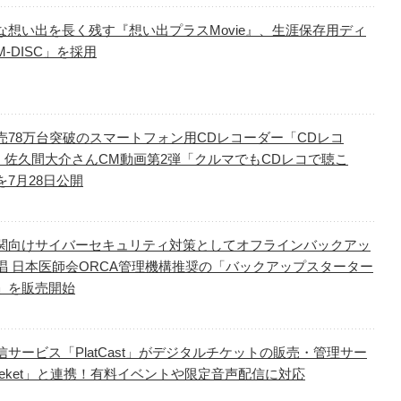
な想い出を長く残す『想い出プラスMovie』、生涯保存用ディ
-DISC」を採用
売78万台突破のスマートフォン用CDレコーダー「CDレコ
」佐久間大介さんCM動画第2弾「クルマでもCDレコで聴こ
を7月28日公開
関向けサイバーセキュリティ対策としてオフラインバックアッ
唱 日本医師会ORCA管理機構推奨の「バックアップスターター
」を販売開始
信サービス「PlatCast」がデジタルチケットの販売・管理サー
teket」と連携！有料イベントや限定音声配信に対応