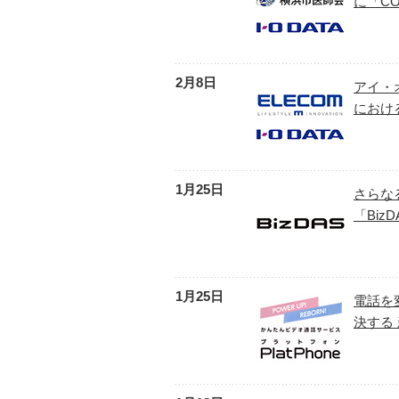
に「C
2月8日
アイ・
におけ
1月25日
さらな
「Biz
1月25日
電話を
決する 