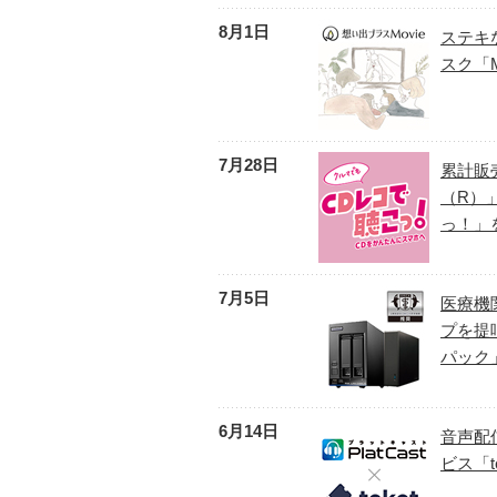
8月1日
ステキ
スク「M
7月28日
累計販
（R）
っ！」
7月5日
医療機
プを提
パック
6月14日
音声配
ビス「