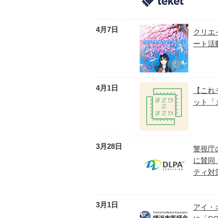
4月7日
クリエ
ート活
4月1日
【これ
ット「
3月28日
警視庁
に賛同
ティ対
3月1日
アイ・