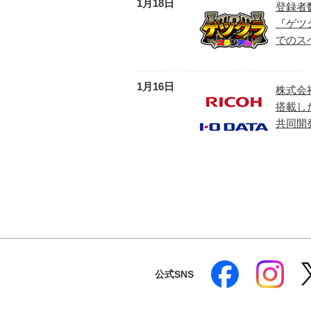
1月18日
登録者
『ゲツ
でのス
1月16日
株式会社
搭載し
共同開
公式SNS