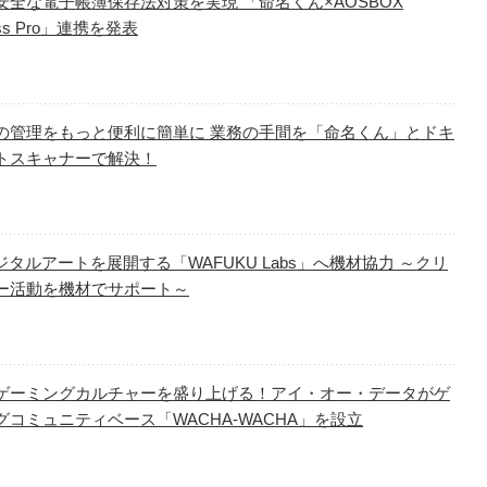
安全な電子帳簿保存法対策を実現 「命名くん×AOSBOX
ess Pro」連携を発表
の管理をもっと便利に簡単に 業務の手間を「命名くん」とドキ
トスキャナーで解決！
ジタルアートを展開する「WAFUKU Labs」へ機材協力 ～クリ
ー活動を機材でサポート～
ゲーミングカルチャーを盛り上げる！アイ・オー・データがゲ
グコミュニティベース「WACHA-WACHA」を設立