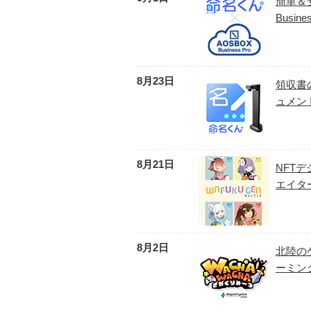
簡単＆
Busin
8月23日
領収書
ュメン
8月21日
NFTデ
エイタ
8月2日
北陸の
ーミン