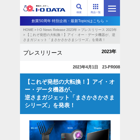
検索
商品一覧
創業50周年 特別企画・最新Topicsはこちら ＞
HOME
>
I-O News Release 2023年
>
プレスリリース 2023年
>
【これぞ発想の大転換！】アイ・オー・データ機器が、逆
さまガジェット「まさかさかさまシリーズ」を発表！
2023年
プレスリリース
2023年4月1日 23-PR008
【これぞ発想の大転換！】アイ・オ
ー・データ機器が、
逆さまガジェット「まさかさかさま
シリーズ」を発表！