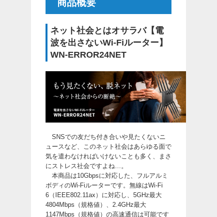
商品概要
ネット社会とはオサラバ【電
波を出さないWi-Fiルーター】
WN-ERROR24NET
SNSでの友だち付き合いや見たくないニ
ュースなど、このネット社会はあらゆる面で
気を遣わなければいけないことも多く、まさ
にストレス社会ですよね…。
本商品は10Gbpsに対応した、フルアルミ
ボディのWi-Fiルーターです。無線はWi-Fi
6（IEEE802.11ax）に対応し、5GHz最大
4804Mbps（規格値）、2.4GHz最大
1147Mbps（規格値）の高速通信は可能です