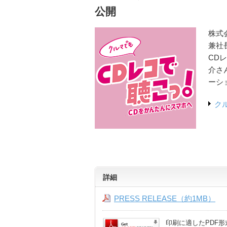
公開
株式
兼社
CD
介さ
ーシ
ク
詳細
PRESS RELEASE（約1MB）
印刷に適したPDF形