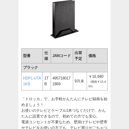
仕
出荷
型番
JANコード
価格
様
予定
ブラック
￥16,940
HDPL-UTA
1T
495718017
9月末
（税抜￥15,4
1KB
B
1869
00）
「トロッカ」で、お手軽かんたんにテレビ録画を始
めましょう！
お使いのテレビとケーブル1本つなぐだけで、かん
たんに設置できるので、初めての方でも安心。
電源コンセントが不要なため、壁掛けテレビや壁寄
せテレビをお使いの方でも、テレビ周りがごちゃつ