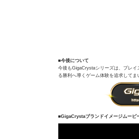
■今後について
今後もGigaCrystaシリーズは、
る勝利へ導くゲーム体験を追求してま
■GigaCrystaブランドイメージムービ