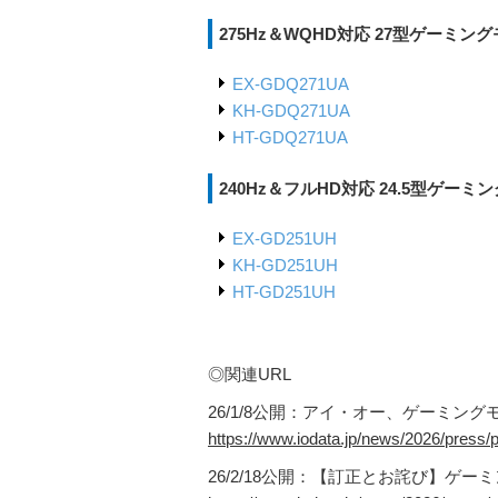
275Hz＆WQHD対応 27型ゲーミン
EX-GDQ271UA
KH-GDQ271UA
HT-GDQ271UA
240Hz＆フルHD対応 24.5型ゲーミ
EX-GD251UH
KH-GD251UH
HT-GD251UH
◎関連URL
26/1/8公開：アイ・オー、ゲーミング
https://www.iodata.jp/news/2026/press/
26/2/18公開：【訂正とお詫び】ゲ