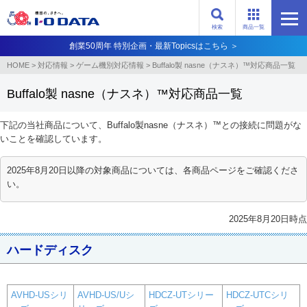
検索
商品一覧
創業50周年 特別企画・最新Topicsはこちら ＞
HOME
>
対応情報
>
ゲーム機別対応情報
>
Buffalo製 nasne（ナスネ）™対応商品一覧
Buffalo製 nasne（ナスネ）™対応商品一覧
下記の当社商品について、Buffalo製nasne（ナスネ）™との接続に問題がな
いことを確認しています。
2025年8月20日以降の対象商品については、各商品ページをご確認くださ
い。
2025年8月20日時点
ハードディスク
AVHD-USシリ
AVHD-US/Uシ
HDCZ-UTシリー
HDCZ-UTCシリ