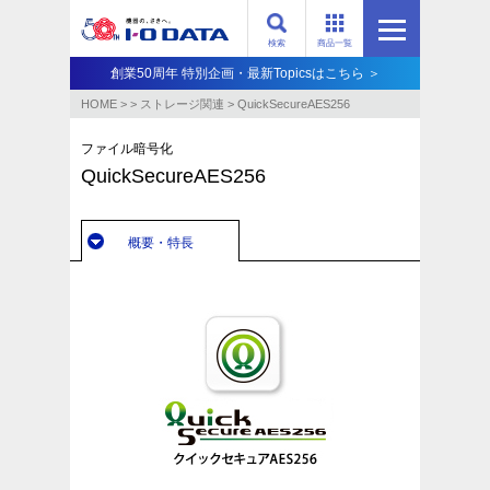
検索
商品一覧
創業50周年 特別企画・最新Topicsはこちら ＞
HOME
>
>
ストレージ関連
>
QuickSecureAES256
ファイル暗号化
QuickSecureAES256
概要・特長