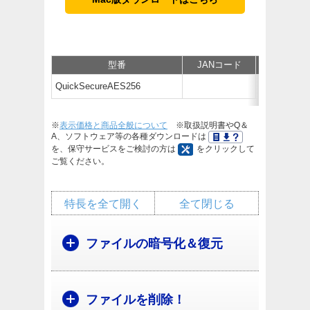
型番
JANコード
仕様
QuickSecureAES256
無
※
表示価格と商品全般について
※取扱説明書やQ＆
A、ソフトウェア等の各種ダウンロードは
を、保守サービスをご検討の方は
をクリックして
ご覧ください。
特長を全て開く
全て閉じる
ファイルの暗号化＆復元
ファイルを削除！