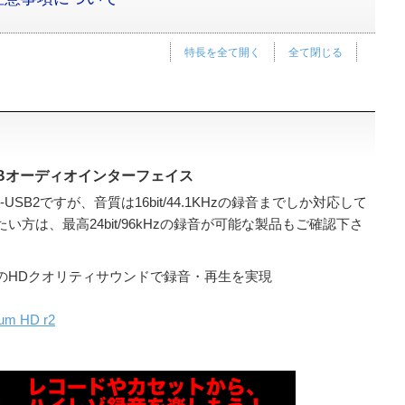
特長を全て開く
全て閉じる
Bオーディオインターフェイス
B2ですが、音質は16bit/44.1KHzの録音までしか対応して
方は、最高24bit/96kHzの録音が可能な製品もご確認下さ
のHDクオリティサウンドで録音・再生を実現
ium HD r2