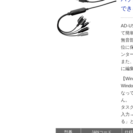
でき
AD
て簡
無音
位に
ンタ
また
に編
【Wi
Win
なっ
ん。
タス
入力
る」
型番
JANコード
仕様