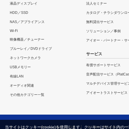
液晶ディスプレイ
法人セミナー
HDD／SSD
カタログ・チラシダウンロ
NAS／アプライアンス
無料貸出サービス
Wi-Fi
ソリューション／事例
映像機器／チューナー
アイオー・パートナー・サ
ブルーレイ／DVDドライブ
サービス
ネットワークカメラ
有償サポートサービス
USBメモリー
音声配信サービス（PlatCas
有線LAN
マルチデバイス管理サービ
オーディオ関連
アイオートラストサービス
その他カテゴリー一覧
当サイトはクッキー(cookie)を使用します。クッキーはサイト
サイトマップ
本サイトご利用上の注意
表示価格・商品全般について