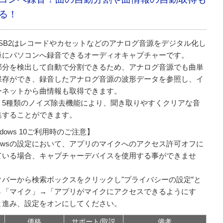
る！
-USB2はレコードやカセットなどのアナログ音源をデジタル化し
単にパソコンへ録音できるオーディオキャプチャーです。
部分を検出して自動で分割できるため、アナログ音源でも曲単
保存ができ、録音したアナログ音源の波形データを参照し、イ
ーネットから曲情報も取得できます。
、5種類のノイズ除去機能により、聞き取りやすくクリアな音
集することができます。
ndows 10ご利用時のご注意】
dowsの設定において、アプリのマイクへのアクセス許可オフに
ている場合、キャプチャーデバイスを使用する事ができませ
クバーから検索ボックスをクリックし"プライバシーの設定”と
→「マイク」→「アプリがマイクにアクセスできるようにす
と進み、設定をオンにしてください。
価格
サポート/取説
備考